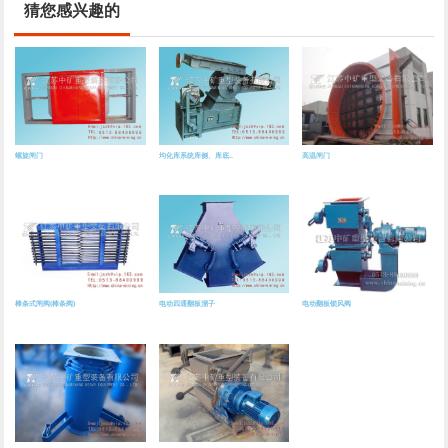
猜您感兴趣的
螺旋闸门
均化库系统库侧、库底..
高温闸门
棒条式闸阀(棒条阀)
电动四通翻板溜子
电动翻板锁风阀