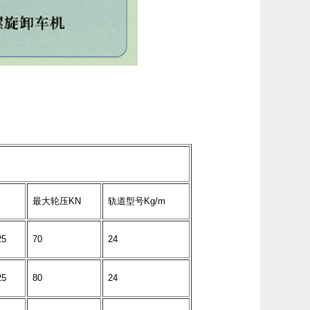
最大轮压KN
轨道型号Kg/m
25
70
24
25
80
24