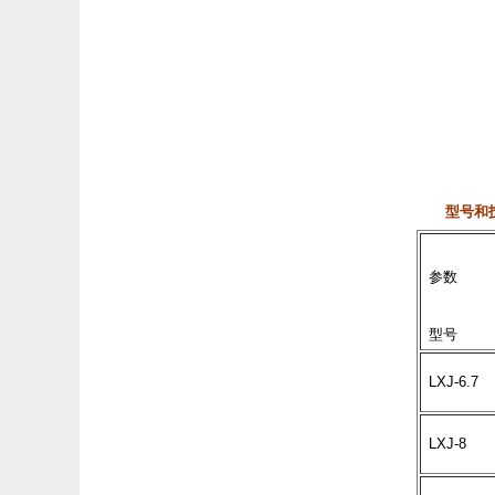
型号和
参数
型号
LXJ-6.7
LXJ-8