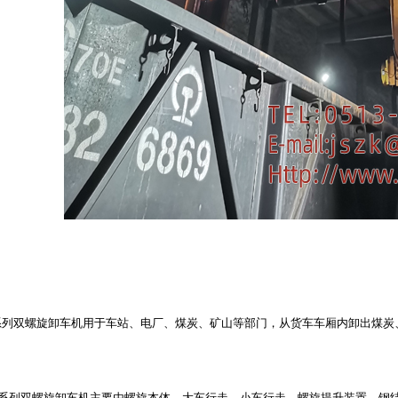
列双螺旋卸车机用于车站、电厂、煤炭、矿山等部门，从货车车厢内卸出煤炭
列双螺旋卸车机主要由螺旋本体、大车行走、小车行走、螺旋提升装置、钢结