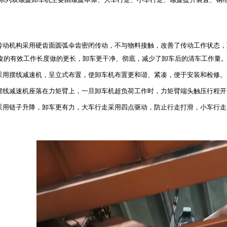
旋传动机构采用硬齿面圆弧伞齿密闭传动，不与物料接触，改善了传动工作状态，
旋的有效工作长度做的更长，卸车更干净、彻底，减少了卸车后的清车工作量
于采用摆线减速机，呈立式布置，使卸车机布置更和谐、紧凑，便于安装和检修。
于摆线减速机座落在力矩臂上，一旦卸车机超负荷工作时，力矩臂端头触压行程
旋采用链子升降，卸车更有力，大车行走采用四点驱动，防止行走打滑，小车行