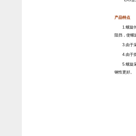
产品特点
1.螺
阻挡，使螺
3.由
4.由
5.螺
钢性更好。