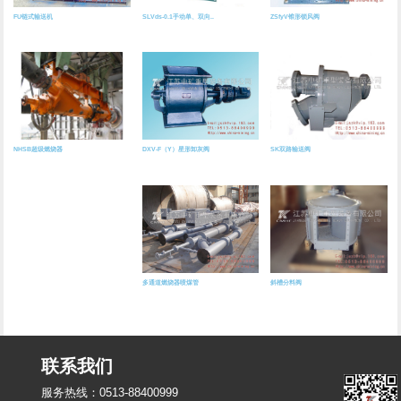
FU链式输送机
SLVds-0.1手动单、双向..
ZSfyV锥形锁风阀
DXV-F（Y）星形卸灰阀
SK双路输送阀
NHSB超级燃烧器
多通道燃烧器喷煤管
斜槽分料阀
联系我们
服务热线：
0513-88400999