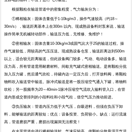
根据颗粒在输送管道中的密集程度，气力输灰分为：
①稀相输灰：固体含量低于1-10kg/m3，操作气速较高（约18～
30m/s），输送距离基本上在300m 以内。现成熟设备料封泵来说，输送
操作简单无机械转动部件，输送压力低，无维修、免维护！
②密相输灰：固体含量10-30kg/m3或固气比大于25的输送过程。操
作气速较低，用较高的气压压送。现成熟设备仓泵，输送距离达到500m
以上，适合较元距离输送，但此设备阀门较多，气动、电动设备多。输送
压力高，所有管道需用耐磨材料。间歇充气罐式密相输送。是将颗粒分批
加入压力罐，然后通气吹松，待罐内达一定压力后，打开放料阀，将颗粒
物料吹入输送管中输送。脉冲式输送是将一股压缩空气通入下罐，将物料
吹松；另一股频率为20～40min-1脉冲压缩空气流吹入输料管入口，在管
道内形成交替排列的小段料柱和小段气柱，借空气压力推动前进。
③负压输灰：管道内压力低于大气压，自吸进料，但须在负压下卸
料，能够输送的距离较短；优点：设备投资、负荷较小。缺点：运行流速
高，管道磨损严重，磨损出现漏洞无法察觉！
在水平管道中进行稀相输送时，气速应较高，使颗粒分散悬浮于气流