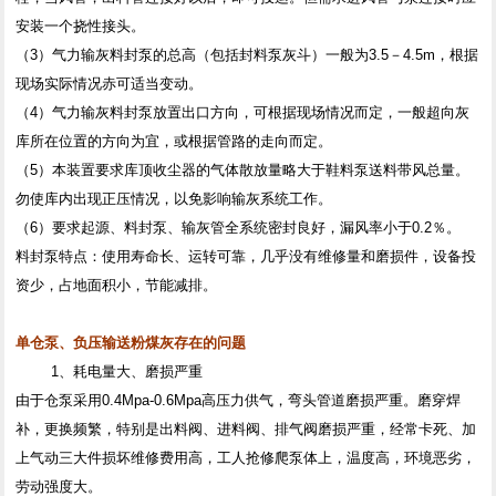
安装一个挠性接头。
（3）气力输灰料封泵的总高（包括封料泵灰斗）一般为3.5－4.5m，根据
现场实际情况赤可适当变动。
（4）气力输灰料封泵放置出口方向，可根据现场情况而定，一般超向灰
库所在位置的方向为宜，或根据管路的走向而定。
（5）本装置要求库顶收尘器的气体散放量略大于鞋料泵送料带风总量。
勿使库内出现正压情况，以免影响输灰系统工作。
（6）要求起源、料封泵、输灰管全系统密封良好，漏风率小于0.2％。
料封泵特点：使用寿命长、运转可靠，几乎没有维修量和磨损件，设备投
资少，占地面积小，节能减排。
单仓泵、负压输送粉煤灰存在的问题
1、耗电量大、磨损严重
由于仓泵采用0.4Mpa-0.6Mpa高压力供气，弯头管道磨损严重。磨穿焊
补，更换频繁，特别是出料阀、进料阀、排气阀磨损严重，经常卡死、加
上气动三大件损坏维修费用高，工人抢修爬泵体上，温度高，环境恶劣，
劳动强度大。