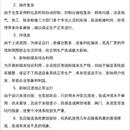
2、操作复杂
由于仓泵采用料位及时间自动控制，控制台接线复杂、稍有问题，涉及电
气、热工、除灰检修三大部门多个专业人员到灰场，延误检修时间，给管
理带来许多麻烦，难以保证生产正常进行。
3、环境差
由于上述原因，为保证运行，抢修次数多，设备到处漏灰，危及厂里的环
境和周围群众生活环境，给文明生产造成极大影响。
4、影响粉煤灰综合利用
为开展粉煤灰综合利用，企业投巨资搞粉煤灰生产线，但由于输送系统损
坏频繁，保证不了风选设备系统正常生产，有灰管道送不出，影响用户供
灰，有损企业形象和利益。
5、影响沉渣池正常运行
由于设计灰渣分除、仓泵损坏后，只好用水冲至沉渣池，造成冲渣水不够
用，供水紧张，且由于灰细度小，容易造成网管堵塞、阀门、灰渣泵管道
结圬报废，使整个冲渣系统损失严重。
6、负压输送虽然磨损较轻，但风机使用几年后随着风量的逐渐降
低，造成有灰送不及的现象。