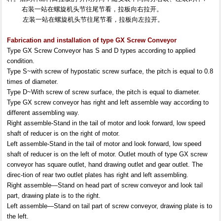
右装一站在螺旋机头节往尾节看，拉板向右拉开。
左装一站在螺旋机头节往尾节看，拉板向左拉开。
Fabrication and installation of type GX Screw Conveyor
Type GX Screw Conveyor has S and D types according to applied
condition.
Type S~with screw of hypostatic screw surface, the pitch is equal to 0.8
times of diameter.
Type D~With screw of screw surface, the pitch is equal to diameter.
Type GX screw conveyor has right and left assemble way according to
different assembling way.
Right assemble-Stand in the tail of motor and look forward, low speed
shaft of reducer is on the right of motor.
Left assemble-Stand in the tail of motor and look forward, low speed
shaft of reducer is on the left of motor. Outlet mouth of type GX screw
conveyor has square outlet, hand drawing outlet and gear outlet. The
direc-tion of rear two outlet plates has right and left assembling.
Right assemble—Stand on head part of screw conveyor and look tail
part, drawing plate is to the right.
Left assemble—Stand on tail part of screw conveyor, drawing plate is to
the left.