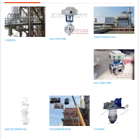
定型烘干机静电出油系..
电动V型调节球阀
水泥散装机
电动三通调节球阀
脱硫与湿式静电除尘器..
导电玻璃钢阳极管模块
汽车散装机