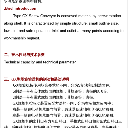
求满足多点进料和排料。
.Brief introduction
Type GX Screw Conveyor is conveyed material by screw rotation
along shell. It is characterized by simple structure, small outline size,
low cost and safe operation. Inlet and outlet at many points according to
workmanship request.
二、技术性能与技术参数
Technical capacity and technical parameter
三、GX型螺旋输送机的制法和装法说明
GX螺旋机按使用场合要求的不同，分为S制法和D制法两种。
S制法一带有实体螺旋面的螺旋，其螺距等于直径的0. 8倍。
D制法一带有带式螺旋面的螺旋，其螺距等于直径。
GX螺旋机按驱动装置装配方法的不同，分为右装和左装两种：
右装一站在电动机尾部向前看，减速器低速轴在电动机的右侧。
左装一站在电动机尾部向前看，减速器低速轴在电动机的左侧。
GX螺旋机的出料口有方形出料口、手推式出料口和齿条式出料口三
种。后两种出料口拉板的 开闭方向，随安装不同而分右装、左装两种：