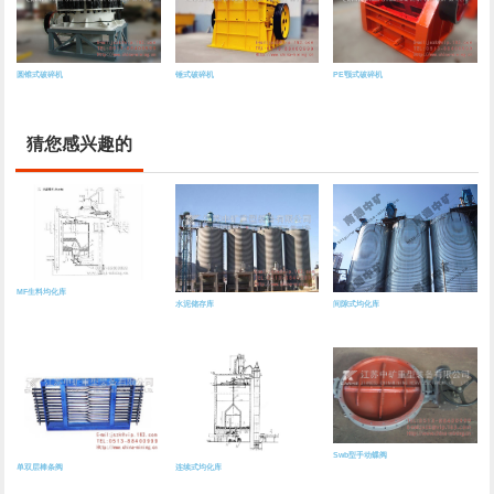
圆锥式破碎机
锤式破碎机
PE颚式破碎机
猜您感兴趣的
MF生料均化库
水泥储存库
间隙式均化库
Swb型手动蝶阀
单双层棒条阀
连续式均化库