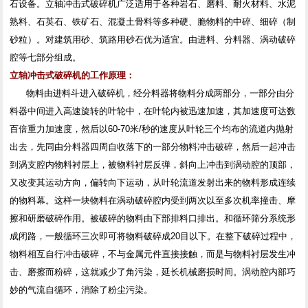
石设备。立轴冲击式破碎机广泛适用于各种岩石、磨料、耐火材料、水泥
熟料、石英石、铁矿石、混凝土骨料等多种硬、脆物料的中碎、细碎（制
砂粒）。对建筑用砂、筑路用砂石优为适宜。由进料、分料器、涡动破碎
腔等七部分组成。
立轴冲击式破碎机的工作原理：
物料由进料斗进入破碎机，经分料器将物料分成两部分，一部分由分
料器中间进入高速旋转的叶轮中，在叶轮内被迅速加速，其加速度可达数
百倍重力加速度，然后以60-70米/秒的速度从叶轮三个均布的流道内抛射
出去，先同由分料器四周自收落下的一部分物料冲击破碎，然后一起冲击
到涡支腔内物料衬层上，被物料衬层反弹，斜向上冲击到涡动腔的顶部，
又改变其运动方向，偏转向下运动，从叶轮流道发射出来的物料形成连续
的物料幕。这样一块物料在涡动破碎腔内受到两次以至多次机率撞击、摩
擦和研磨破碎作用。被破碎的物料由下部排料口排出。和循环筛分系统形
成闭路，一般循环三次即可将物料破碎成20目以下。在整下破碎过程中，
物料相互自行冲击破碎，不与金属元件直接接触，而是与物料衬层发生冲
击、磨擦而粉碎，这就减少了角污染，延长机械磨损时间。涡动腔内部巧
妙的气流自循环，消除了粉尘污染。