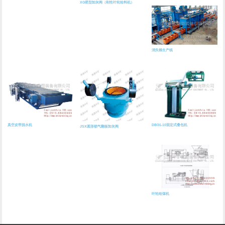
XG星型卸灰阀（刚性叶轮给料机）
消失模生产线
真空皮带脱水机
DBG1-10固定式叠包机
JSX圆形锁气翻板卸灰阀
叶轮给煤机