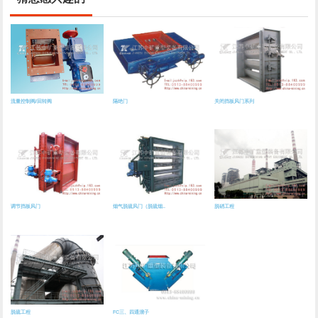
流量控制阀/回转阀
隔绝门
关闭挡板风门系列
调节挡板风门
烟气脱硫风门（脱硫烟..
脱硝工程
脱硫工程
FC三、四通溜子