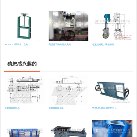
SLVds-0.1手动单、双向..
高温调节闸阀(三次风阀..
电液动闸阀、平板闸阀..
猜您感兴趣的
双管螺旋喂料器
单管螺旋稳流机
WCF-Z/X物料调节闸门（..