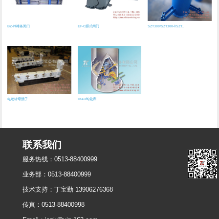
BZ-Ⅰ/Ⅱ棒条闸门
EF-C腭式闸门
SZT300/SZT300-Ⅰ/SZT..
电动转弯溜子
IBAU均化库
联系我们
服务热线：
0513-88400999
业务部：0513-88400999
技术支持：丁宝勤 13906276368
传真：0513-88400998